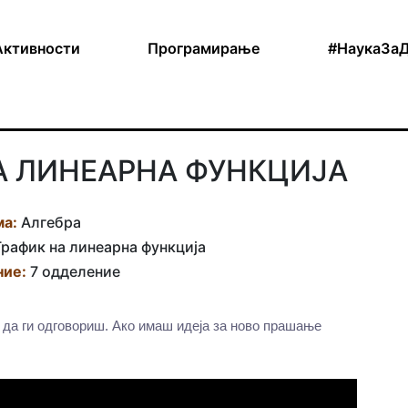
Активности
Програмирање
#НаукаЗа
А ЛИНЕАРНА ФУНКЦИЈА
ма:
Алгебра
рафик на линеарна функција
ие:
7 одделение
 да ги одговориш. Ако имаш идеја за ново прашање