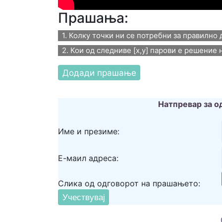
Прашања:
1. Колку точки ни се потребни за правилно 
2. Кои од следниве [x,y] парови е решение н
1. Колку точки ни се по
2. Кои од следниве [x,y]
нацртаме права линија?
равенката 3x + y = 8 ?
1
Натпревар за о
x=2, y=2
3
Име и презиме:
x=3, y=1
5
x=2, y=1
Е-маил адреса:
Ако не го знаете одговорот кликнете тук
Слика од одговорот на прашањето:
Ако не го знаете одговорот кликнете тук
Клик на долното видео ќе ве однесе до д
Клик на долното видео ќе ве однесе до д