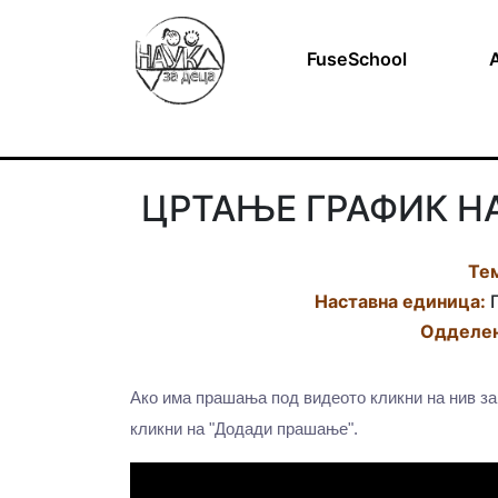
FuseSchool
ЦРТАЊЕ ГРАФИК Н
Те
Наставна eдиница:
Г
Одделен
Ако има прашања под видеото кликни на нив за
кликни на "Додади прашање".